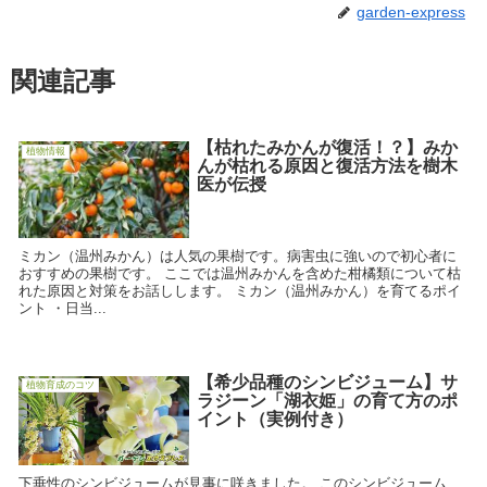
garden-express
関連記事
【枯れたみかんが復活！？】みか
植物情報
んが枯れる原因と復活方法を樹木
医が伝授
ミカン（温州みかん）は人気の果樹です。病害虫に強いので初心者に
おすすめの果樹です。 ここでは温州みかんを含めた柑橘類について枯
れた原因と対策をお話しします。 ミカン（温州みかん）を育てるポイ
ント ・日当...
【希少品種のシンビジューム】サ
植物育成のコツ
ラジーン「湖衣姫」の育て方のポ
イント（実例付き）
下垂性のシンビジュームが見事に咲きました。 このシンビジューム