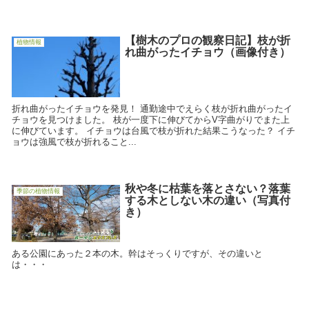
【樹木のプロの観察日記】枝が折
植物情報
れ曲がったイチョウ（画像付き）
折れ曲がったイチョウを発見！ 通勤途中でえらく枝が折れ曲がったイ
チョウを見つけました。 枝が一度下に伸びてからV字曲がりでまた上
に伸びています。 イチョウは台風で枝が折れた結果こうなった？ イチ
ョウは強風で枝が折れること...
秋や冬に枯葉を落とさない？落葉
季節の植物情報
する木としない木の違い（写真付
き）
ある公園にあった２本の木。幹はそっくりですが、その違いと
は・・・