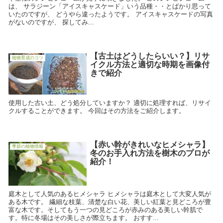
は、 サラジーン「アイスキャスケード」いう品種・・とばかり思って
いたのですが、 どうやら違ったようです。 アイスキャスケードの写真
がないのですが、 探してみ...
【古土はどうしたらいい？】リサ
植物育成のコツ
イクル方法と適切な時期を画像付
きで紹介
使用した古い土、どう処分していますか？ 適切に処理すれば、リサイ
クルすることができます。 今回はその方法をご紹介します。
【赤い幹がきれいなヒメシャラ】
季節の植物情報
冬のお手入れ方法を樹木のプロが
紹介！
庭木として人気のあるヒメシャラ ヒメシャラは庭木として大変人気が
ある木です。 繊細な枝葉、清楚な白い花、美しい紅葉と見どころが豊
富な木です。そしてもう一つの見どころが赤みのある美しい幹肌で
す。特に冬場はその美しさが際立ちます。 おすす...