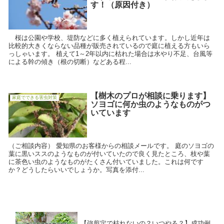
す！（原因付き）
桜は公園や学校、堤防などに多く植えられています。しかし近年は
比較的大きくならない品種が販売されているので庭に植える方もいら
っしゃいます。 植えて1～2年以内に枯れた場合は水やり不足、台風等
による幹の傾き（根の切断）などある程...
【樹木のプロが相談に乗ります】
家庭でできる害虫対策
ソヨゴに何か虫のようなものがつ
いています
（ご相談内容） 愛知県のお客様からの相談メールです。 庭のソヨゴの
葉に黒いススのようなものが付いていたので良く見たところ、枝や葉
に茶色い虫のようなものがたくさん付いていました。これは何です
か？どうしたらいいでしょうか。写真を添付...
【強剪定で枯れないの？いつやる？】成功例