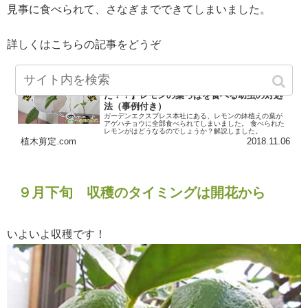
見事に食べられて、さなぎまでできてしまいました。
詳しくはこちらの記事をどうぞ
【アゲハ蝶の幼虫に葉っぱを食べられ
た！！】レモンの葉っぱを食べる幼虫の対処
法（事例付き）
ガーデンエクスプレス本社にある、レモンの鉢植えの葉が
アゲハチョウに全部食べられてしまいました。 食べられた
レモンがはどうなるのでしょうか？解説しました。
植木剪定.com
2018.11.06
９月下旬 収穫のタイミングは開花から
いよいよ収穫です！