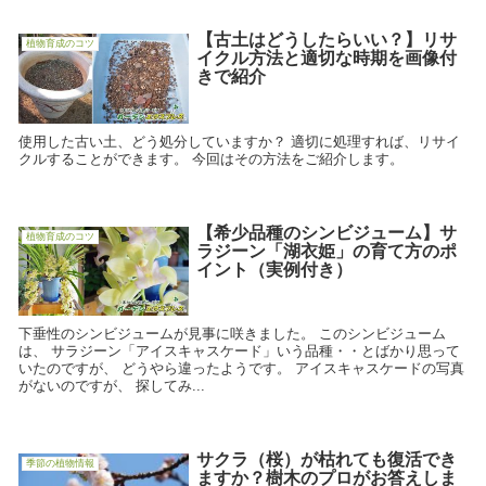
【古土はどうしたらいい？】リサ
植物育成のコツ
イクル方法と適切な時期を画像付
きで紹介
使用した古い土、どう処分していますか？ 適切に処理すれば、リサイ
クルすることができます。 今回はその方法をご紹介します。
【希少品種のシンビジューム】サ
植物育成のコツ
ラジーン「湖衣姫」の育て方のポ
イント（実例付き）
下垂性のシンビジュームが見事に咲きました。 このシンビジューム
は、 サラジーン「アイスキャスケード」いう品種・・とばかり思って
いたのですが、 どうやら違ったようです。 アイスキャスケードの写真
がないのですが、 探してみ...
サクラ（桜）が枯れても復活でき
季節の植物情報
ますか？樹木のプロがお答えしま