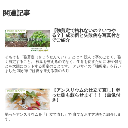
関連記事
【強剪定で枯れないの？いつや
植物育成のコツ
る？】成功例と失敗例を写真付き
でご紹介
そもそも「強剪定（きょうせんてい）」とは？ 読んで字のごとく、強
く剪定すること。 枝葉を整えるのでなく、生育を促すために 枝や幹な
どを大胆にカットする剪定のことです。 アジサイの「強剪定」を行い
ました 我が家では夏を迎える前の６月...
【アンスリウムの仕立て直し】弱
植物育成のコツ
った樹も蘇らせます！！（画像付
き）
弱ったアンスリウムを「仕立て直し」で 育てなおす方法をご紹介しま
す。