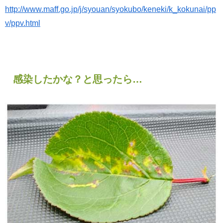
http://www.maff.go.jp/j/syouan/syokubo/keneki/k_kokunai/pp
v/ppv.html
感染したかな？と思ったら…