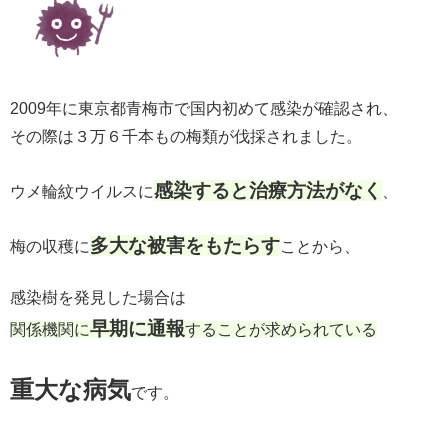
2009年に東京都青梅市で国内初めて感染が確認され、
その際は３万６千本もの梅類が伐採されました。
感染すると治療方法がなく
ウメ輪紋ウイルスに
、
多大な被害をもたらす
梅の収穫に
ことから、
感染樹を発見した場合は
早期に通報
関係機関に
することが求められている
重大な病気
です。