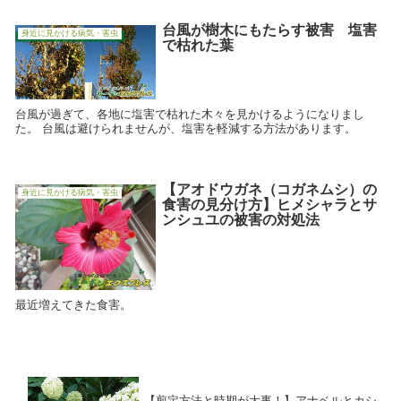
台風が樹木にもたらす被害 塩害
身近に見かける病気・害虫
で枯れた葉
台風が過ぎて、各地に塩害で枯れた木々を見かけるようになりまし
た。 台風は避けられませんが、塩害を軽減する方法があります。
【アオドウガネ（コガネムシ）の
身近に見かける病気・害虫
食害の見分け方】ヒメシャラとサ
ンシュユの被害の対処法
最近増えてきた食害。
【剪定方法と時期が大事！】アナベルとカシ