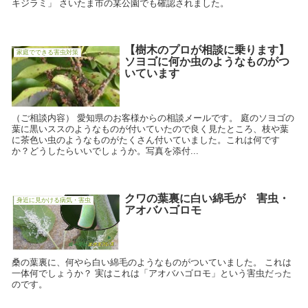
キジラミ」 さいたま市の某公園でも確認されました。
【樹木のプロが相談に乗ります】
家庭でできる害虫対策
ソヨゴに何か虫のようなものがつ
いています
（ご相談内容） 愛知県のお客様からの相談メールです。 庭のソヨゴの
葉に黒いススのようなものが付いていたので良く見たところ、枝や葉
に茶色い虫のようなものがたくさん付いていました。これは何です
か？どうしたらいいでしょうか。写真を添付...
クワの葉裏に白い綿毛が 害虫・
身近に見かける病気・害虫
アオバハゴロモ
桑の葉裏に、何やら白い綿毛のようなものがついていました。 これは
一体何でしょうか？ 実はこれは「アオバハゴロモ」という害虫だった
のです。