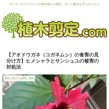
ガーデンエクスプレスの植木職人が綴る、日々の庭木お手入れコラム
【アオドウガネ（コガネムシ）の食害の見
分け方】ヒメシャラとサンシュユの被害の
対処法
身近に見かける病気・害虫