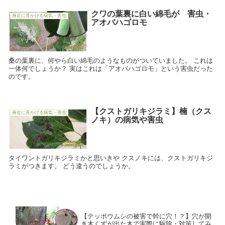
クワの葉裏に白い綿毛が 害虫・
身近に見かける病気・害虫
アオバハゴロモ
桑の葉裏に、何やら白い綿毛のようなものがついていました。 これは
一体何でしょうか？ 実はこれは「アオバハゴロモ」という害虫だった
のです。
【クストガリキジラミ】楠（クス
身近に見かける病気・害虫
ノキ）の病気や害虫
タイワントガリキジラミかと思いきや クスノキには、クストガリキジ
ラミがつきます。 どう違うのでしょうか。
【テッポウムシの被害で幹に穴！？】穴が開
き木くずが出た木で実際に駆除・対策してみ