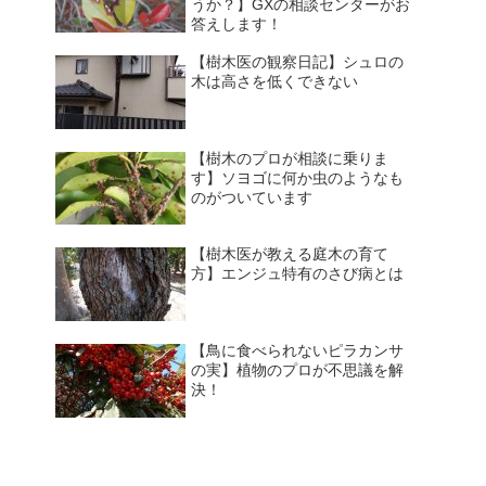
うか？】GXの相談センターがお
答えします！
【樹木医の観察日記】シュロの
木は高さを低くできない
【樹木のプロが相談に乗りま
す】ソヨゴに何か虫のようなも
のがついています
【樹木医が教える庭木の育て
方】エンジュ特有のさび病とは
【鳥に食べられないピラカンサ
の実】植物のプロが不思議を解
決！