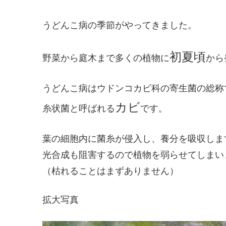
うどんこ病の季節がやってきました。
初夏頃
野菜から庭木まで多くの植物に
から
うどんこ病はウドンコカビ科の寄生菌の総称
カビ
糸状菌と呼ばれる
です。
葉の細胞内に菌糸が侵入し、養分を吸収しま
光合成も阻害するので植物を弱らせてしまい
（枯れることはまずありません）
拡大写真