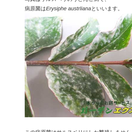
病原菌は
Erysiphe austrliana
といいます。