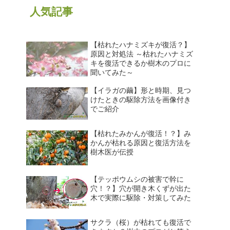
人気記事
【枯れたハナミズキが復活？】
原因と対処法 ～枯れたハナミズ
キを復活できるか樹木のプロに
聞いてみた～
【イラガの繭】形と時期、見つ
けたときの駆除方法を画像付き
でご紹介
【枯れたみかんが復活！？】み
かんが枯れる原因と復活方法を
樹木医が伝授
【テッポウムシの被害で幹に
穴！？】穴が開き木くずが出た
木で実際に駆除・対策してみた
サクラ（桜）が枯れても復活で