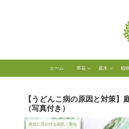
ホーム
草花
庭木
植
【うどんこ病の原因と対策】
（写真付き）
身近に見かける病気・害虫