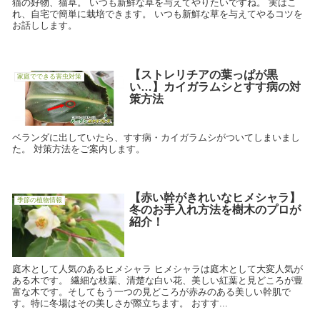
猫の好物、猫草。 いつも新鮮な草を与えてやりたいですね。 実はこ
れ、自宅で簡単に栽培できます。 いつも新鮮な草を与えてやるコツを
お話しします。
【ストレリチアの葉っぱが黒
家庭でできる害虫対策
い…】カイガラムシとすす病の対
策方法
ベランダに出していたら、すす病・カイガラムシがついてしまいまし
た。 対策方法をご案内します。
【赤い幹がきれいなヒメシャラ】
季節の植物情報
冬のお手入れ方法を樹木のプロが
紹介！
庭木として人気のあるヒメシャラ ヒメシャラは庭木として大変人気が
ある木です。 繊細な枝葉、清楚な白い花、美しい紅葉と見どころが豊
富な木です。そしてもう一つの見どころが赤みのある美しい幹肌で
す。特に冬場はその美しさが際立ちます。 おすす...