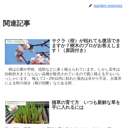
garden-express
関連記事
サクラ（桜）が枯れても復活でき
季節の植物情報
ますか？樹木のプロがお答えしま
す！（原因付き）
桜は公園や学校、堤防などに多く植えられています。しかし近年は
比較的大きくならない品種が販売されているので庭に植える方もいら
っしゃいます。 植えて1～2年以内に枯れた場合は水やり不足、台風等
による幹の傾き（根の切断）などある程...
猫草の育て方 いつも新鮮な草を
植物育成のコツ
手に入れるには