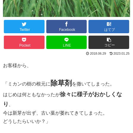
Twitter
Facebook
はてブ
コピー
Pocket
LINE
2018.06.29
2023.01.25
お客様から、
除草剤
「ミカンの樹の根元に
を撒いてしまった。
徐々に様子がおかしくな
はじめは何ともなかったが
り
、
今は新芽が出ず、古い葉が萎れてきてしまった。
どうしたらいいか？」