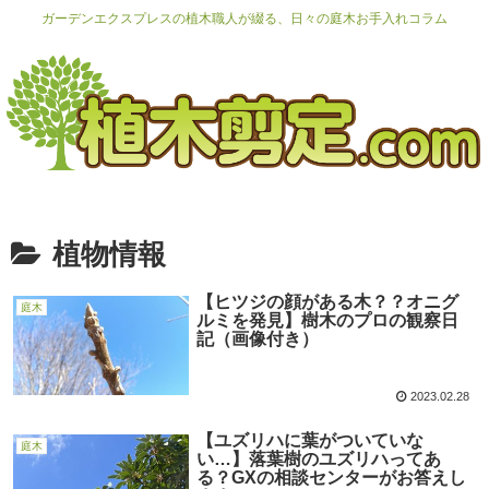
ガーデンエクスプレスの植木職人が綴る、日々の庭木お手入れコラム
植物情報
【ヒツジの顔がある木？？オニグ
庭木
ルミを発見】樹木のプロの観察日
記（画像付き）
2023.02.28
【ユズリハに葉がついていな
庭木
い…】落葉樹のユズリハってあ
る？GXの相談センターがお答えし