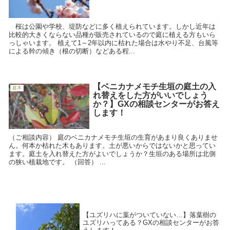
桜は公園や学校、堤防などに多く植えられています。しかし近年は
比較的大きくならない品種が販売されているので庭に植える方もいら
っしゃいます。 植えて1～2年以内に枯れた場合は水やり不足、台風等
による幹の傾き（根の切断）などある程...
【ベニカナメモチ生垣の庭土の入
庭木
れ替えをした方がいいでしょう
か？】GXの相談センターがお答え
します！
（ご相談内容） 庭のベニカナメモチ生垣の生育があまり良くありませ
ん。何本か枯れた木もあります。土が悪いからではないかと思ってい
ます。庭土を入れ替えた方がよいでしょうか？生垣のある場所は北側
の狭い植栽地です。 （回答） ...
【ユズリハに葉がついていない…】落葉樹の
ユズリハってある？GXの相談センターがお答