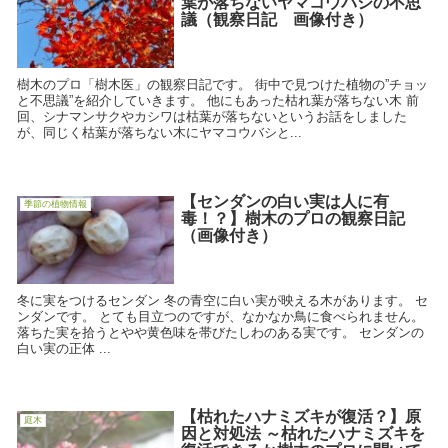
葉が落ちないヤマコウバシの不思
議（観察日記 画像付き）
樹木のプロ「樹木医」の観察日記です。 街中で見つけた植物の”チョッ
と不思議”を紹介していきます。 他にもあった枯れ葉が落ちない木 前
回、シナマンサクやカシワは枯葉が落ちないというお話をしました
が、同じく枯葉が落ちない木にヤマコウバシと...
【センダンの白い実は人に有
季節の植物情報
毒！？】樹木のプロの観察日記
（画像付き）
冬に実をつけるセンダン 冬の青空に白い実が映える木があります。 セ
ンダンです。 とても目立つのですが、なかなか鳥に食べられません。
落ちた実を拾うとやや黄色味を帯びたしわのある実です。 センダンの
白い実の正体 ...
【枯れたハナミズキが復活？】原
庭木
因と対処法 ～枯れたハナミズキを