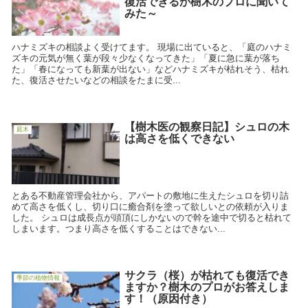
復活できるか樹木のプロに聞いて
みた～
ハナミズキの相談よく受けてます。 現場に出ていると、「庭のハナミ
ズキの元気が無く葉が段々少なくなってきた」「夏に急に葉が落ち
た」「春になっても新葉が出ない」などハナミズキが枯れそう、枯れ
た、復活させたいなどの相談をたまに受...
【樹木医の観察日記】シュロの木
庭木
は高さを低くできない
とある不動産管理会社から、アパートの敷地に生えたシュロを切り詰
めて高さを低くし、切り口に癒合剤を塗って欲しいとの依頼が入りま
した。 シュロは成長点が頭頂にしかないので幹を途中で切ると枯れて
しまいます。つまり高さを低くすることはできない...
サクラ（桜）が枯れても復活でき
季節の植物情報
ますか？樹木のプロがお答えしま
す！（原因付き）