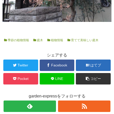
季節の植物情報
庭木
植物情報
育てて美味しい庭木
シェアする
Twitter
Facebook
はてブ
Pocket
LINE
コピー
garden-expressをフォローする