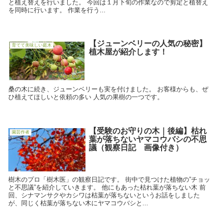
と植え替えを行いました。 今回は１月下旬の作業なので剪定と植替え
を同時に行います。 作業を行う...
【ジューンベリーの人気の秘密】
育てて美味しい庭木
植木屋が紹介します！
桑の木に続き、ジューンベリーも実を付けました。 お客様からも、ぜ
ひ植えてほしいと依頼の多い 人気の果樹の一つです。
【受験のお守りの木｜後編】枯れ
園芸作者
葉が落ちないヤマコウバシの不思
議（観察日記 画像付き）
樹木のプロ「樹木医」の観察日記です。 街中で見つけた植物の”チョッ
と不思議”を紹介していきます。 他にもあった枯れ葉が落ちない木 前
回、シナマンサクやカシワは枯葉が落ちないというお話をしました
が、同じく枯葉が落ちない木にヤマコウバシと...