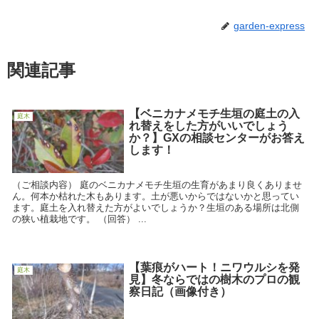
garden-express
関連記事
【ベニカナメモチ生垣の庭土の入
庭木
れ替えをした方がいいでしょう
か？】GXの相談センターがお答え
します！
（ご相談内容） 庭のベニカナメモチ生垣の生育があまり良くありませ
ん。何本か枯れた木もあります。土が悪いからではないかと思ってい
ます。庭土を入れ替えた方がよいでしょうか？生垣のある場所は北側
の狭い植栽地です。 （回答） ...
【葉痕がハート！ニワウルシを発
庭木
見】冬ならではの樹木のプロの観
察日記（画像付き）