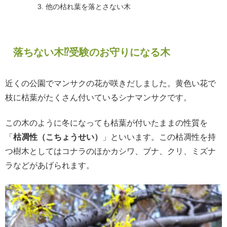
他の枯れ葉を落とさない木
落ちない木⁉受験のお守りになる木
近くの公園でマンサクの花が咲きだしました。黄色い花で
枝に枯葉がたくさん付いているシナマンサクです。
この木のように冬になっても枯葉が付いたままの性質を
「
枯凋性（こちょうせい）
」といいます。この枯凋性を持
つ樹木としてはコナラのほかカシワ、ブナ、クリ、ミズナ
ラなどがあげられます。