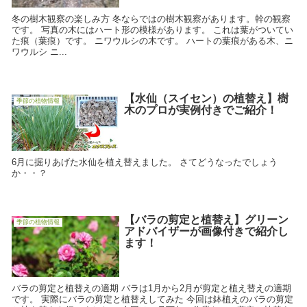
冬の樹木観察の楽しみ方 冬ならではの樹木観察があります。幹の観察
です。 写真の木にはハート形の模様があります。 これは葉がついてい
た痕（葉痕）です。 ニワウルシの木です。 ハートの葉痕がある木、ニ
ワウルシ ニ...
【水仙（スイセン）の植替え】樹
季節の植物情報
木のプロが実例付きでご紹介！
6月に掘りあげた水仙を植え替えました。 さてどうなったでしょう
か・・？
【バラの剪定と植替え】グリーン
季節の植物情報
アドバイザーが画像付きで紹介し
ます！
バラの剪定と植替えの適期 バラは1月から2月が剪定と植え替えの適期
です。 実際にバラの剪定と植替えしてみた 今回は鉢植えのバラの剪定