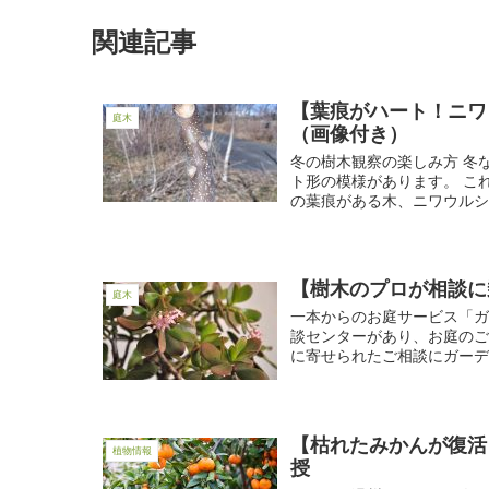
関連記事
【葉痕がハート！ニワ
庭木
（画像付き）
冬の樹木観察の楽しみ方 冬
ト形の模様があります。 こ
の葉痕がある木、ニワウルシ ニ
【樹木のプロが相談に
庭木
一本からのお庭サービス「ガ
談センターがあり、お庭のご
に寄せられたご相談にガーデン
【枯れたみかんが復活
植物情報
授