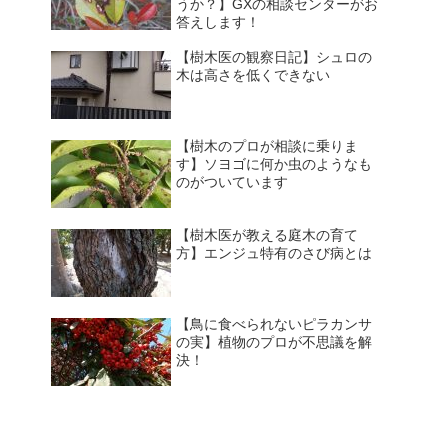
うか？】GXの相談センターがお
答えします！
【樹木医の観察日記】シュロの
木は高さを低くできない
【樹木のプロが相談に乗りま
す】ソヨゴに何か虫のようなも
のがついています
【樹木医が教える庭木の育て
方】エンジュ特有のさび病とは
【鳥に食べられないピラカンサ
の実】植物のプロが不思議を解
決！