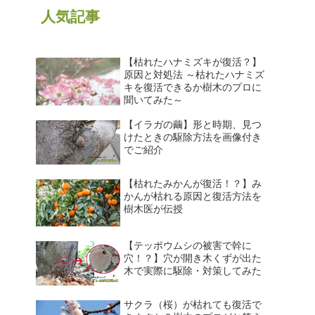
人気記事
【枯れたハナミズキが復活？】
原因と対処法 ～枯れたハナミズ
キを復活できるか樹木のプロに
聞いてみた～
【イラガの繭】形と時期、見つ
けたときの駆除方法を画像付き
でご紹介
【枯れたみかんが復活！？】み
かんが枯れる原因と復活方法を
樹木医が伝授
【テッポウムシの被害で幹に
穴！？】穴が開き木くずが出た
木で実際に駆除・対策してみた
サクラ（桜）が枯れても復活で