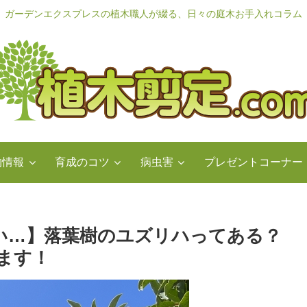
ガーデンエクスプレスの植木職人が綴る、日々の庭木お手入れコラム
物情報
育成のコツ
病虫害
プレゼントコーナー
い…】落葉樹のユズリハってある？
ます！