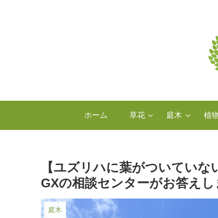
ホーム
草花
庭木
植
【ユズリハに葉がついていな
GXの相談センターがお答えし
庭木