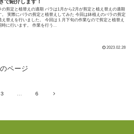
きで紹介します！
ラの剪定と植替えの適期 バラは1月から2月が剪定と植え替えの適期
す。 実際にバラの剪定と植替えしてみた 今回は鉢植えのバラの剪定
植え替えを行いました。 今回は１月下旬の作業なので剪定と植替え
同時に行います。 作業を行う...
2023.02.28
次のページ
3
…
6