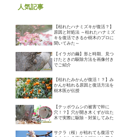
人気記事
【枯れたハナミズキが復活？】
原因と対処法 ～枯れたハナミズ
キを復活できるか樹木のプロに
聞いてみた～
【イラガの繭】形と時期、見つ
けたときの駆除方法を画像付き
でご紹介
【枯れたみかんが復活！？】み
かんが枯れる原因と復活方法を
樹木医が伝授
【テッポウムシの被害で幹に
穴！？】穴が開き木くずが出た
木で実際に駆除・対策してみた
サクラ（桜）が枯れても復活で