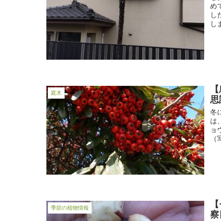
め
し
し
【
庭木
思
冬
は
ョ
（
【
季節の植物情報
察