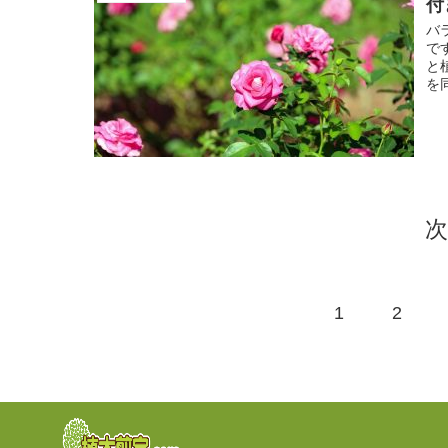
付
バ
で
と
を
1
2