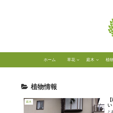
ホーム
草花
庭木
植
植物情報
【
庭木
い
と