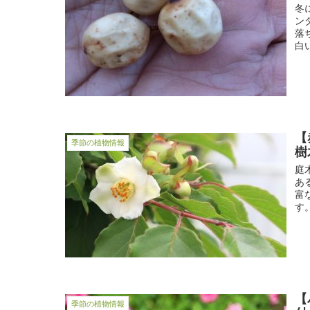
冬
ン
落
白い
【
季節の植物情報
樹
庭
あ
富
す
【
季節の植物情報