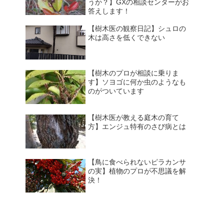
うか？】GXの相談センターがお
答えします！
【樹木医の観察日記】シュロの
木は高さを低くできない
【樹木のプロが相談に乗りま
す】ソヨゴに何か虫のようなも
のがついています
【樹木医が教える庭木の育て
方】エンジュ特有のさび病とは
【鳥に食べられないピラカンサ
の実】植物のプロが不思議を解
決！