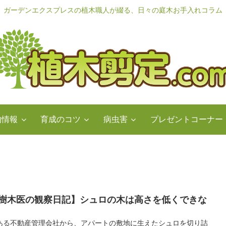
ガーデンエクスプレスの植木職人が綴る、日々の庭木お手入れコラム
物情報
育成のコツ
病虫害
プレゼントコーナー
樹木医の観察日記】シュロの木は高さを低くできな
ある不動産管理会社から、アパートの敷地に生えたシュロを切り詰