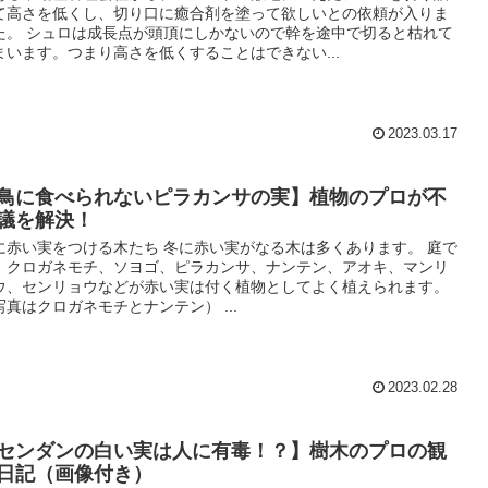
て高さを低くし、切り口に癒合剤を塗って欲しいとの依頼が入りま
た。 シュロは成長点が頭頂にしかないので幹を途中で切ると枯れて
まいます。つまり高さを低くすることはできない...
2023.03.17
鳥に食べられないピラカンサの実】植物のプロが不
議を解決！
に赤い実をつける木たち 冬に赤い実がなる木は多くあります。 庭で
、クロガネモチ、ソヨゴ、ピラカンサ、ナンテン、アオキ、マンリ
ウ、センリョウなどが赤い実は付く植物としてよく植えられます。
写真はクロガネモチとナンテン） ...
2023.02.28
センダンの白い実は人に有毒！？】樹木のプロの観
日記（画像付き）