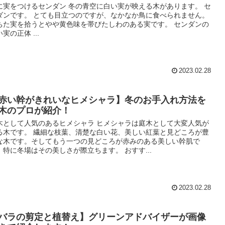
に実をつけるセンダン 冬の青空に白い実が映える木があります。 セ
ダンです。 とても目立つのですが、なかなか鳥に食べられません。
ちた実を拾うとやや黄色味を帯びたしわのある実です。 センダンの
実の正体 ...
2023.02.28
赤い幹がきれいなヒメシャラ】冬のお手入れ方法を
木のプロが紹介！
木として人気のあるヒメシャラ ヒメシャラは庭木として大変人気が
る木です。 繊細な枝葉、清楚な白い花、美しい紅葉と見どころが豊
な木です。そしてもう一つの見どころが赤みのある美しい幹肌で
。特に冬場はその美しさが際立ちます。 おすす...
2023.02.28
バラの剪定と植替え】グリーンアドバイザーが画像