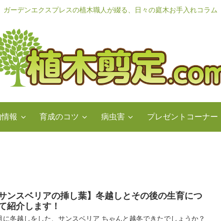
ガーデンエクスプレスの植木職人が綴る、日々の庭木お手入れコラム
物情報
育成のコツ
病虫害
プレゼントコーナー
サンスベリアの挿し葉】冬越しとその後の生育につ
て紹介します！
月に冬越しをした、サンスベリア ちゃんと越冬できたでしょうか？