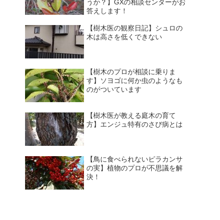
うか？】GXの相談センターがお
答えします！
【樹木医の観察日記】シュロの
木は高さを低くできない
【樹木のプロが相談に乗りま
す】ソヨゴに何か虫のようなも
のがついています
【樹木医が教える庭木の育て
方】エンジュ特有のさび病とは
【鳥に食べられないピラカンサ
の実】植物のプロが不思議を解
決！