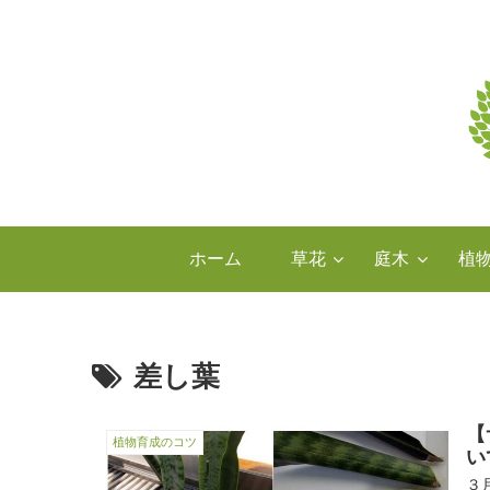
ホーム
草花
庭木
植
差し葉
【
植物育成のコツ
い
３