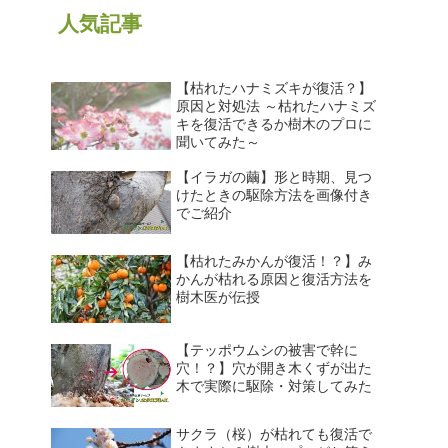
人気記事
【枯れたハナミズキが復活？】
原因と対処法 ～枯れたハナミズ
キを復活できるか樹木のプロに
聞いてみた～
【イラガの繭】形と時期、見つ
けたときの駆除方法を画像付き
でご紹介
【枯れたみかんが復活！？】み
かんが枯れる原因と復活方法を
樹木医が伝授
【テッポウムシの被害で幹に
穴！？】穴が開き木くずが出た
木で実際に駆除・対策してみた
サクラ（桜）が枯れても復活で