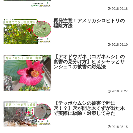
2018.09.18
再発注意！アメリカシロヒトリの
家庭でできる害虫対策
駆除方法
2018.09.10
【アオドウガネ（コガネムシ）の
身近に見かける病気・害虫
食害の見分け方】ヒメシャラとサ
ンシュユの被害の対処法
2018.08.27
【テッポウムシの被害で幹に
家庭でできる害虫対策
穴！？】穴が開き木くずが出た木
で実際に駆除・対策してみた
2018.08.15