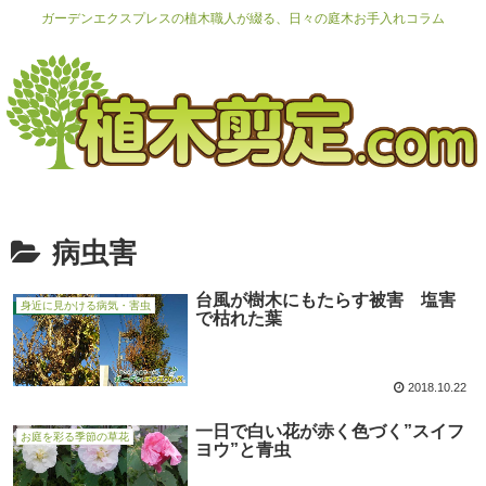
ガーデンエクスプレスの植木職人が綴る、日々の庭木お手入れコラム
病虫害
台風が樹木にもたらす被害 塩害
身近に見かける病気・害虫
で枯れた葉
2018.10.22
一日で白い花が赤く色づく”スイフ
お庭を彩る季節の草花
ヨウ”と青虫