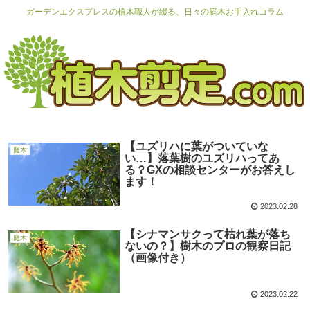
ガーデンエクスプレスの植木職人が綴る、日々の庭木お手入れコラム
【ユズリハに葉がついていな
庭木
い…】落葉樹のユズリハってあ
る？GXの相談センターがお答えし
ます！
2023.02.28
【シナマンサクって枯れ葉が落ち
庭木
ないの？】樹木のプロの観察日記
（画像付き）
2023.02.22