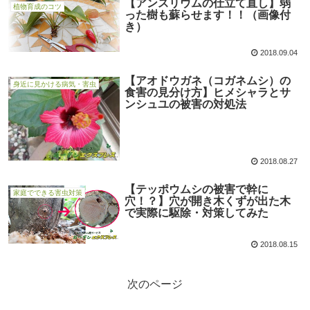
【アンスリウムの仕立て直し】弱
植物育成のコツ
った樹も蘇らせます！！（画像付
き）
2018.09.04
【アオドウガネ（コガネムシ）の
身近に見かける病気・害虫
食害の見分け方】ヒメシャラとサ
ンシュユの被害の対処法
2018.08.27
【テッポウムシの被害で幹に
家庭でできる害虫対策
穴！？】穴が開き木くずが出た木
で実際に駆除・対策してみた
2018.08.15
次のページ