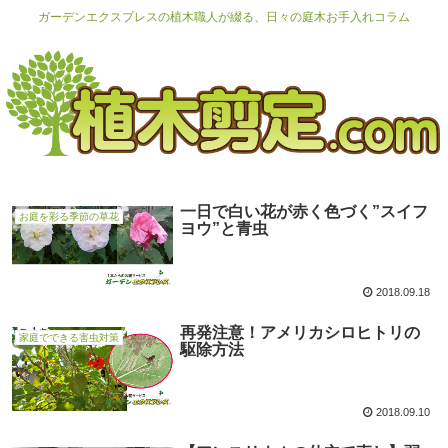
ガーデンエクスプレスの植木職人が綴る、日々の庭木お手入れコラム
一日で白い花が赤く色づく”スイフ
お庭を彩る季節の草花
ヨウ”と青虫
2018.09.18
再発注意！アメリカシロヒトリの
家庭でできる害虫対策
駆除方法
2018.09.10