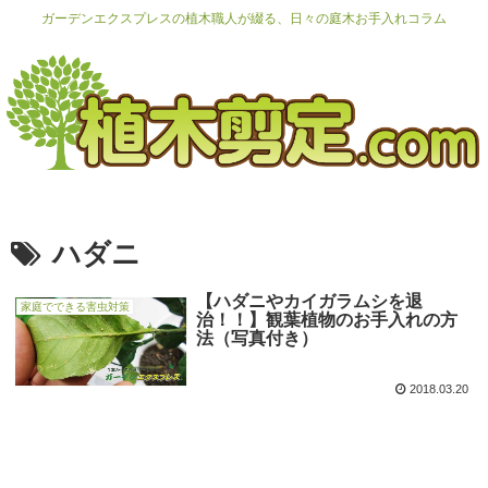
ガーデンエクスプレスの植木職人が綴る、日々の庭木お手入れコラム
ハダニ
【ハダニやカイガラムシを退
家庭でできる害虫対策
治！！】観葉植物のお手入れの方
法（写真付き）
2018.03.20