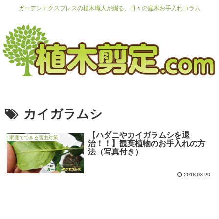
ガーデンエクスプレスの植木職人が綴る、日々の庭木お手入れコラム
カイガラムシ
【ハダニやカイガラムシを退
家庭でできる害虫対策
治！！】観葉植物のお手入れの方
法（写真付き）
2018.03.20