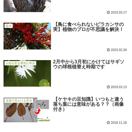
2023.03.17
【鳥に食べられないピラカンサの
庭木
実】植物のプロが不思議を解決！
2023.02.28
2月中から3月初にかけてはサギソ
お庭を彩る季節の草花
ウの球根植替え時期です
2019.03.13
【ケヤキの豆知識】いつもと違う
道端で見かける草木
落ち葉には意味がある？？（画像
付き）
2018.11.18