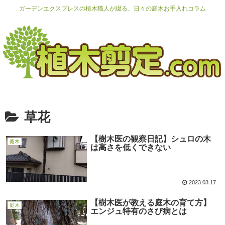
ガーデンエクスプレスの植木職人が綴る、日々の庭木お手入れコラム
草花
【樹木医の観察日記】シュロの木
庭木
は高さを低くできない
2023.03.17
【樹木医が教える庭木の育て方】
庭木
エンジュ特有のさび病とは