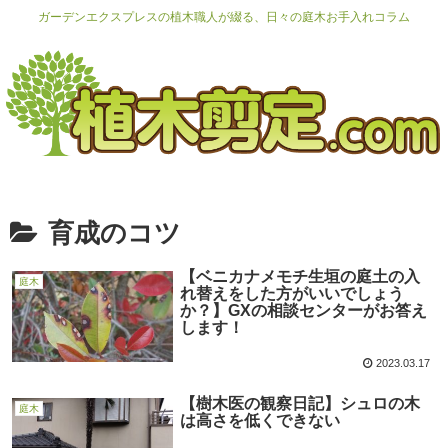
ガーデンエクスプレスの植木職人が綴る、日々の庭木お手入れコラム
育成のコツ
【ベニカナメモチ生垣の庭土の入
庭木
れ替えをした方がいいでしょう
か？】GXの相談センターがお答え
します！
2023.03.17
【樹木医の観察日記】シュロの木
庭木
は高さを低くできない