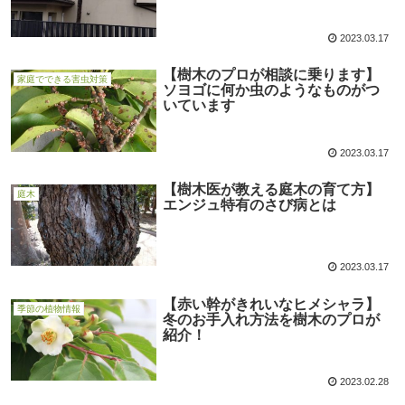
2023.03.17
【樹木のプロが相談に乗ります】
家庭でできる害虫対策
ソヨゴに何か虫のようなものがつ
いています
2023.03.17
【樹木医が教える庭木の育て方】
庭木
エンジュ特有のさび病とは
2023.03.17
【赤い幹がきれいなヒメシャラ】
季節の植物情報
冬のお手入れ方法を樹木のプロが
紹介！
2023.02.28