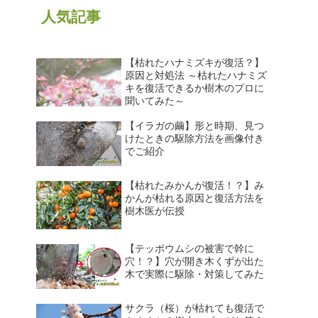
人気記事
【枯れたハナミズキが復活？】
原因と対処法 ～枯れたハナミズ
キを復活できるか樹木のプロに
聞いてみた～
【イラガの繭】形と時期、見つ
けたときの駆除方法を画像付き
でご紹介
【枯れたみかんが復活！？】み
かんが枯れる原因と復活方法を
樹木医が伝授
【テッポウムシの被害で幹に
穴！？】穴が開き木くずが出た
木で実際に駆除・対策してみた
サクラ（桜）が枯れても復活で