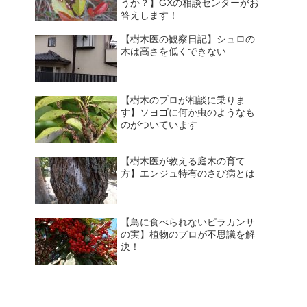
うか？】GXの相談センターがお
答えします！
【樹木医の観察日記】シュロの
木は高さを低くできない
【樹木のプロが相談に乗りま
す】ソヨゴに何か虫のようなも
のがついています
【樹木医が教える庭木の育て
方】エンジュ特有のさび病とは
【鳥に食べられないピラカンサ
の実】植物のプロが不思議を解
決！