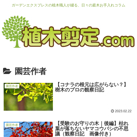
ガーデンエクスプレスの植木職人が綴る、日々の庭木お手入れコラム
園芸作者
【コナラの根元は広がらない？】
園芸作者
樹木のプロの観察日記
2023.02.22
【受験のお守りの木｜後編】枯れ
園芸作者
葉が落ちないヤマコウバシの不思
議（観察日記 画像付き）